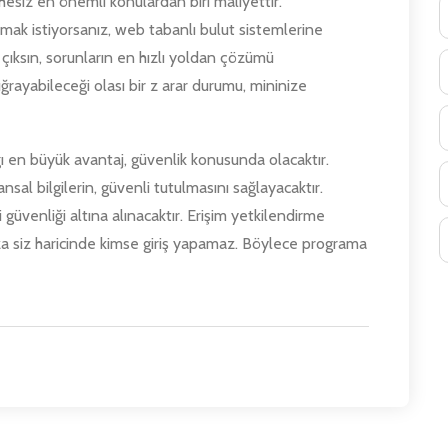
hesiz en önemli konulardan biri maliyettir.
amak istiyorsanız, web tabanlı bulut sistemlerine
çıksın, sorunların en hızlı yoldan çözümü
ğrayabileceği olası bir z arar durumu, mininize
 en büyük avantaj, güvenlik konusunda olacaktır.
sal bilgilerin, güvenli tutulmasını sağlayacaktır.
i güvenliği altına alınacaktır. Erişim yetkilendirme
a siz haricinde kimse giriş yapamaz. Böylece programa