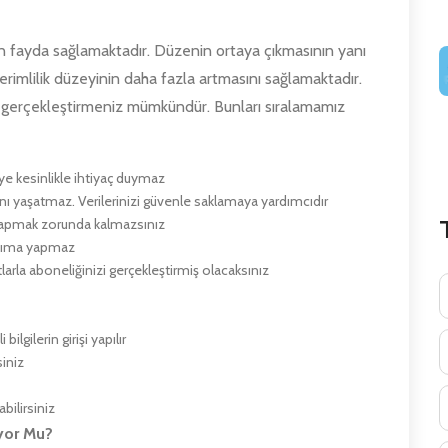
n fayda sağlamaktadır. Düzenin ortaya çıkmasının yanı
verimlilik düzeyinin daha fazla artmasını sağlamaktadır.
i gerçekleştirmeniz mümkündür. Bunları sıralamamız
e kesinlikle ihtiyaç duymaz
rını yaşatmaz. Verilerinizi güvenle saklamaya yardımcıdır
e yapmak zorunda kalmazsınız
nsıma yapmaz
larla aboneliğinizi gerçekleştirmiş olacaksınız
ilgilerin girişi yapılır
siniz
bilirsiniz
yor Mu?