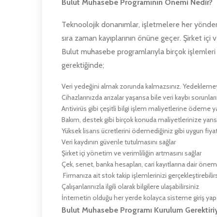
Bulut Muhasebe Programının Önemi Nedir?
Teknoolojik donanımlar, işletmelere her yönde
sıra zaman kayıplarının önüne geçer. Şirket içi 
Bulut muhasebe programlarıyla birçok işlemler
gerektiğinde;
Veri yedeğini almak zorunda kalmazsınız. Yedeklemey
Cihazlarınızda arızalar yaşansa bile veri kaybı sorunla
Antivirüs gibi çeşitli bilgi işlem maliyetlerine ödem
Bakım, destek gibi birçok konuda maliyetlerinize ya
Yüksek lisans ücretlerini ödemediğiniz gibi uygun fiyat
Veri kaydının güvenle tutulmasını sağlar
Şirket içi yönetim ve verimliliğin artmasını sağlar
Çek, senet, banka hesapları, cari kayıtlarına dair önemli b
Firmanıza ait stok takip işlemlerinizi gerçekleştirebilir
Çalışanlarınızla ilgili olarak bilgilere ulaşabilirsiniz
İnternetin olduğu her yerde kolayca sisteme giriş yapa
Bulut Muhasebe Programı Kurulum Gerektiri