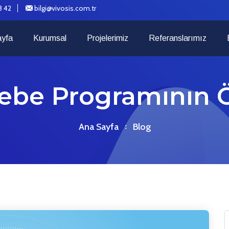
8 42
bilgi@vivosis.com.tr
ayfa
Kurumsal
Projelerimiz
Referanslarımız
ebe Programının 
Ana Sayfa
Blog