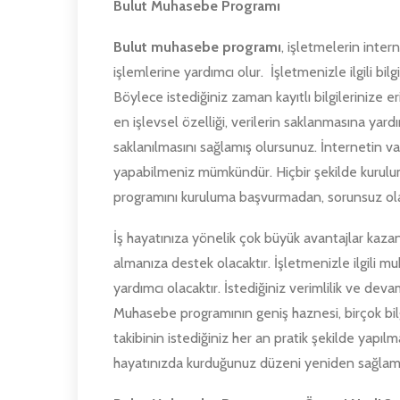
Bulut Muhasebe Programı
Bulut muhasebe programı
, işletmelerin inter
işlemlerine yardımcı olur. İşletmenizle ilgili bil
Böylece istediğiniz zaman kayıtlı bilgilerinize 
en işlevsel özelliği, verilerin saklanmasına yardı
saklanılmasını sağlamış olursunuz. İnternetin v
yapabilmeniz mümkündür. Hiçbir şekilde kurul
programını kuruluma başvurmadan, sorunsuz olara
İş hayatınıza yönelik çok büyük avantajlar kaz
almanıza destek olacaktır. İşletmenizle ilgili m
yardımcı olacaktır. İstediğiniz verimlilik ve deva
Muhasebe programının geniş haznesi, birçok bilgi
takibinin istediğiniz her an pratik şekilde yapıl
hayatınızda kurduğunuz düzeni yeniden sağlam