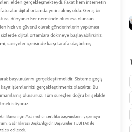
mleri, elden gerçekleşmekteydi. Fakat hem internetin
aturalar dijital ortamda yerini almış oldu. Geniş bir
fatura, dünyanın her neresinde olunursa olunsun
nden hızlı ve güvenli olarak gönderimlerin yapılması
zi sizlerde dijital ortamlara dökmeye başlayabilirsiniz.
emi
, saniyeler içerisinde karşı tarafa ulaştırılmış
larak başvurularını gerçekleştirmelidir. Sisteme geçiş
a kayıt işlemlerinizi gerçekleştirmeniz olacaktır. Bu
tamamlamış olursunuz. Tüm süreçleri doğru bir şekilde
rtmek istiyoruz.
ekir. Bunun için Mali mühür sertifika başvurularını yapmaya
um, Gelir İdaresi Başkanlığı’dır. Başvurular TUBİTAK ile
 talep edilecek.