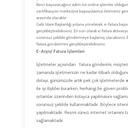
İkinci başvuracağınız adım ise online işlemler olduğu
sertifikasyon merkezine başvurularınızı iletmeniz gerek
arasında olacaktır.
Gelir İdare Başkanlığı yoluna yönelerek, e-fatura başv
gerçekleştirebilirsiniz. En son olarak e-fatura aktivas
sorunsuz şekilde göndermeye başlamış olacaksınız. E-f
fatura gönderimini gerçekleştirebilirsiniz.
E-Arşiv/ Fatura İşlemleri
İşletmeler açısından fatura gönderimi, müşter
zamanda işletmenizin ne kadar itibarlı olduğu
dolayı, günümüzde artık pek çok işletmelerde
e
ile iyi ilişkiler kurarken, herhangi bir güven pro
ortamlar üzerinden kolayca yapılmasını sağlamak
sorunsuz şekilde kullanmaktadır. Böylece istenild
yapılmaktadır. Resmi süreci, internet ortamını t
sağlamaktadır.