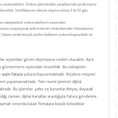
nu söyleyebiliriz. Online işlemlerden yararlanmak içinde Kamu
ecektir. Sertifikanızın elinize ulaşma süresi 3 ile 10 gün
uru taleplerinizi online platform üzerinden
yonunu onaylayarak artık internet ortamlarından faturalarınızı
atura içinde birçok yazılım kullanım yoluna başvurabilir ve
iler açısından güven duymasına neden olacaktır. Aynı
nu göstermeniz açısından önemlidir. Bu sebepten
-arşiv fatura
yoluna başvurmaktadır. Böylece müşteri
blemi yaşamamaktadır. Tüm resmi işlerinin dijital
tadır. Bu işlemler, şahıs ve kurumlar ihtiyaç duyarak
iği zaman, dijital kanallar aracılığıyla fatura gönderimi
aşımak zorunda kalan firmalara büyük kolaylıklar