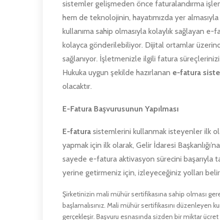
sistemler gelişmeden önce faturalandırma işle
hem de teknolojinin, hayatımızda yer almasıyla f
kullanıma sahip olmasıyla kolaylık sağlayan e-
kolayca gönderilebiliyor. Dijital ortamlar üzeri
sağlanıyor. İşletmenizle ilgili fatura süreçlerini
Hukuka uygun şekilde hazırlanan
e-fatura sist
olacaktır.
E-Fatura Başvurusunun Yapılması
E-fatura
sistemlerini kullanmak isteyenler ilk o
yapmak için ilk olarak, Gelir İdaresi Başkanlığı’n
sayede e-fatura aktivasyon sürecini başarıyla 
yerine getirmeniz için, izleyeceğiniz yolları beli
Şirketinizin mali mühür sertifikasına sahip olması ger
başlamalısınız. Mali mühür sertifikasını düzenleyen kur
gerçekleşir. Başvuru esnasında sizden bir miktar ücret